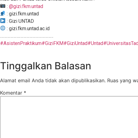
:
@gizi.fkm.untad
: gizi.fkm.untad
: Gizi UNTAD
: gizi.fkm.untad.ac.id
……………….……………………………
#AsistenPraktikum
#GiziFKM
#GiziUntad
#Untad
#UniversitasTa
Tinggalkan Balasan
Alamat email Anda tidak akan dipublikasikan.
Ruas yang wa
Komentar
*