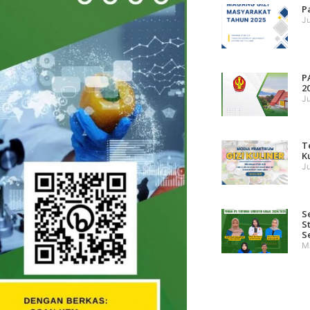
P
Ju
P
2
Ju
T
K
Ju
S
S
S
M