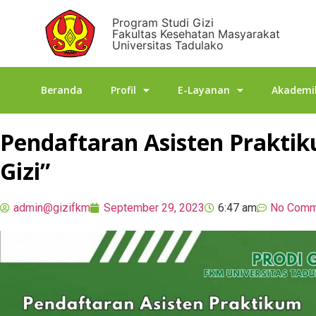
Program Studi Gizi
Fakultas Kesehatan Masyarakat
Universitas Tadulako
Beranda
Profil
E-Layanan
Akademi
Pendaftaran Asisten Praktik
Gizi”
admin@gizifkm
September 29, 2023
6:47 am
No Comm