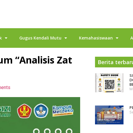
k
Gugus Kendali Mutu
Kemahasiswaan
A
um “Analisis Zat
Berita terbar
S
D
B
ents
M
P
S