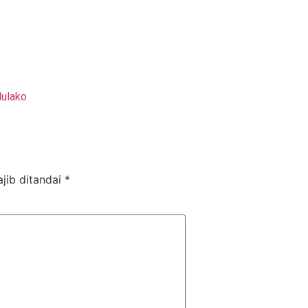
dulako
jib ditandai
*