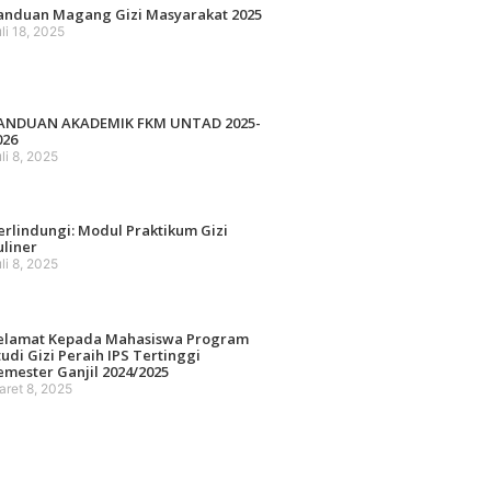
anduan Magang Gizi Masyarakat 2025
li 18, 2025
ANDUAN AKADEMIK FKM UNTAD 2025-
026
li 8, 2025
erlindungi: Modul Praktikum Gizi
uliner
li 8, 2025
elamat Kepada Mahasiswa Program
tudi Gizi Peraih IPS Tertinggi
emester Ganjil 2024/2025
aret 8, 2025