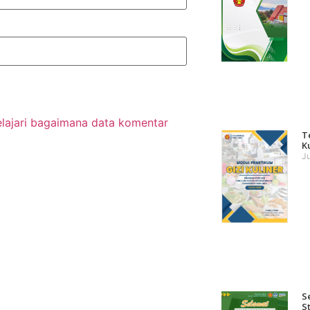
elajari bagaimana data komentar
T
K
Ju
S
S