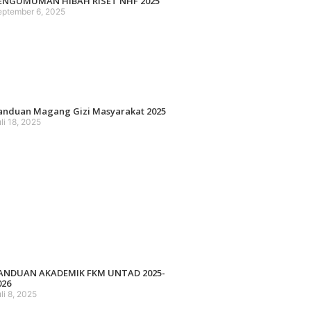
ENGUMUMAN HIBAH RISET NHF 2025
eptember 6, 2025
anduan Magang Gizi Masyarakat 2025
li 18, 2025
ANDUAN AKADEMIK FKM UNTAD 2025-
026
li 8, 2025