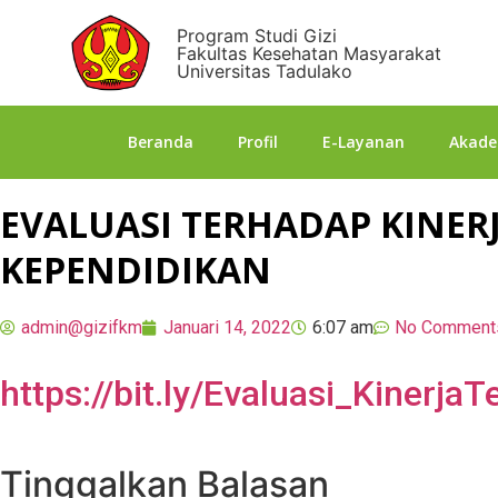
Program Studi Gizi
Fakultas Kesehatan Masyarakat
Universitas Tadulako
Beranda
Profil
E-Layanan
Akade
EVALUASI TERHADAP KINER
KEPENDIDIKAN
admin@gizifkm
Januari 14, 2022
6:07 am
No Comment
https://bit.ly/Evaluasi_KinerjaT
Tinggalkan Balasan