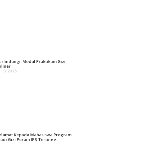
erlindungi: Modul Praktikum Gizi
uliner
li 8, 2025
elamat Kepada Mahasiswa Program
tudi Gizi Peraih IPS Tertinggi