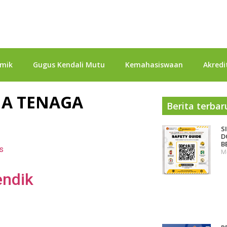
mik
Gugus Kendali Mutu
Kemahasiswaan
Akredi
JA TENAGA
Berita terbar
S
D
B
s
M
endik