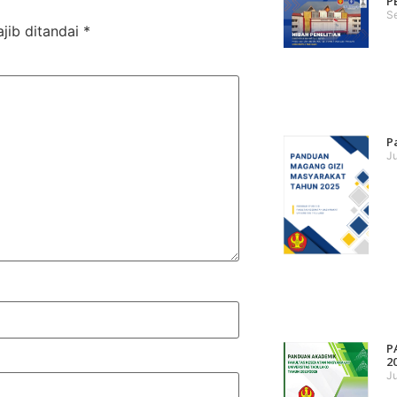
P
S
jib ditandai
*
P
Ju
P
2
Ju