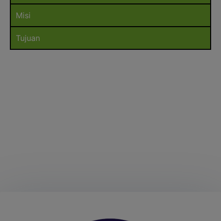
Misi
Tujuan
1354
07
Days
Hours
43
43
Minutes
Seconds