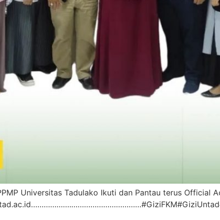
PPMP Universitas Tadulako Ikuti dan Pantau terus Official A
.untad.ac.id……………….……………………………#GiziFKM#GiziUntad#U