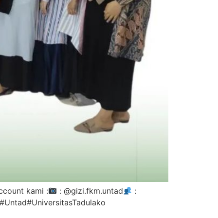
ccount kami :
: @gizi.fkm.untad
:
ntad#UniversitasTadulako