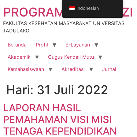
Lewati
PROGRAM STUDI GIZI
Indonesian
ke
konten
FAKULTAS KESEHATAN MASYARAKAT UNIVERSITAS
TADULAKO
Beranda
Profil
E-Layanan
Akademik
Gugus Kendali Mutu
Kemahasiswaan
Akreditasi
Jurnal
Hari:
31 Juli 2022
LAPORAN HASIL
PEMAHAMAN VISI MISI
TENAGA KEPENDIDIKAN